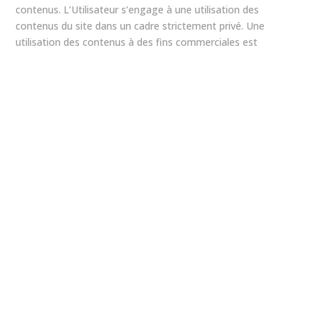
contenus. L’Utilisateur s’engage à une utilisation des
contenus du site dans un cadre strictement privé. Une
utilisation des contenus à des fins commerciales est
strictement interdite. Tout contenu mis en ligne par
l’Utilisateur est de sa seule responsabilité. L’Utilisateur
s’engage à ne pas mettre en ligne de contenus pouvant
porter atteinte aux intérêts de tierces personnes. Tout
recours en justice engagé par un tiers lésé contre le site sera
pris en charge par l’Utilisateur. Le contenu de l’Utilisateur
peut être à tout moment et pour n’importe quelle raison
supprimé ou modifié par le site. L’Utilisateur ne reçoit aucune
justification et notification préalablement à la suppression
ou à la modification du contenu Utilisateur.
ARTICLE 6 : Données personnelles
Les informations demandées à l’inscription au site sont
nécessaires et obligatoires pour la création du compte de
l’Utilisateur. En particulier, l’adresse électronique pourra être
utilisée par le site pour l’administration, la gestion et